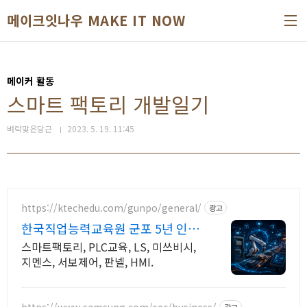
본문 바로가기
메이크잇나우 MAKE IT NOW
메이커 활동
스마트 팩토리 개발일기
벼락맞은당근
2023. 5. 19. 11:45
https://ktechedu.com/gunpo/general/
광고
한국직업능력교육원 군포 5년 인증
우수 훈련 기관
스마트팩토리, PLC교육, LS, 미쓰비시,
지멘스, 서보제어, 판넬, HMI.
https://www.samsung.com/sec/business/
광고