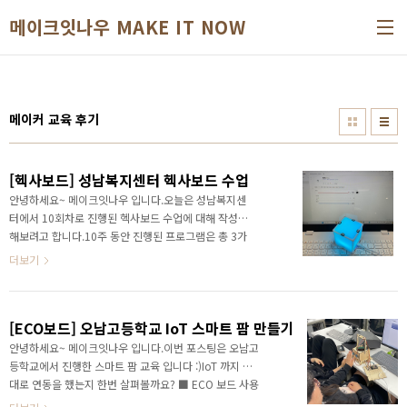
본문 바로가기
메이크잇나우 MAKE IT NOW
메이커 교육 후기
[헥사보드] 성남복지센터 헥사보드 수업
안녕하세요~ 메이크잇나우 입니다.오늘은 성남복지센
터에서 10회차로 진행된 헥사보드 수업에 대해 작성을
해보려고 합니다.10주 동안 진행된 프로그램은 총 3가
지 였는데요.기본적인 코딩과 무선통신에 대해 배우고,
더보기
이를 활용하여 무드등 만들기, 스마트 빌딩 만들기, 스마
트 화분 만들기이렇게 총 3가지의 프로그램을 진행했습
니다. ■ 헥사보드 와 이지블록스(블록코딩) 사용하기
[ECO보드] 오남고등학교 IoT 스마트 팜 만들기
https://smartstore.naver.com/makeitnow/products/9829138976 헥
사보드 HEXABOARD IoT, AI 교육용 보드 - 교과연계,
안녕하세요~ 메이크잇나우 입니다.이번 포스팅은 오남고
인공지능, 데이터 사이언스 교육 만능 코딩 교육[메이크
등학교에서 진행한 스마트 팜 교육 입니다 :)IoT 까지 제
잇나우] 메이커 제품을 만날 수 있는 마켓입니
대로 연동을 했는지 한번 살펴볼까요? ■ ECO 보드 사용
다.smartstore.naver.com헥사보드는 손안에 들어오
하기ECO 보드는 이지(Easy) 커넥터(COnnect) 의 줄임