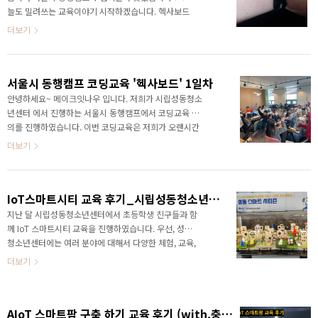
한 데이터 사이언스까지 실시간으로 가능하답니다 :)
늘도 밀려쓰는 교육이야기 시작하겠습니다. 헥사보드
https://smartstore.naver.com/makeitnow/products/98291..
내 손안에 담기는 무한한 상상력 오늘도 간략히 말씀드
더보기
리면 헥사보드는 저희 자체개발 교육용 보드 입니다. 기
본적으로 가장 범용적으로 사용할 수 있는 7가지 센서가
들어있어 활용성이 높습니다. 여기에 최적화된 코딩 프
서울시 동행캠프 코딩교육 '헥사보드' 1일차
로그램 '이지블록' 를 사용하여 실시간 엑셀 및 그래프
데이터를 받아와 데이터 사이언스나 티쳐블머신을 통한
안녕하세요~ 메이크잇나우 입니다. 저희가 시립성동청소
AI이미지 학습까지 블록 하나로 사용할 수 있답니다 :)
년센터 에서 진행하는 서울시 동행캠프에서 코딩교육 강
헥사보드 HEXABOARD IoT, AI 교육용 보드 - 교과연계,
의를 진행하였습니다. 이번 코딩교육은 저희가 오랜시간
인공지능, 데이터 사이언스 교육 만능 코딩 교육 [메이크
준비하고 정말 많은 테스트와 수정을 거친 헥사보드로 수
더보기
잇나우] 메이커 제품을 만날 수 있는 마켓입니다.
업이 이루어졌는데요, 어떤 프로그램인지 확인하러 가보
smart..
실까요?? 헥사보드 내 손안에 담기는 무한한 상상력 헥사
보드에 대한 설명은 한번 시작하면 너무 길어지니까 나중
IoT스마트시티 교육 후기_시립성동청소년센터
에 따로 다룰께요. 한마디로 AIoT 교육에 최적화 되어있
다고 생각하시면 될 것 같습니다. 블록코딩(이지블록,엔
지난 달 시립성동청소년센터에서 초등학생 친구들과 함
트리), 아두이노, 파이썬 환경에서 개발이 가능하며, TM
께 IoT 스마트시티 교육을 진행하였습니다. 우선, 성동
을 통한 이미지학습, 엑셀및 그래프로의 데이터 추출을
청소년센터에는 여러 분야에 대해서 다양한 체험, 교육,
통한 데이터 사이언스까지 초등학생 부터 대학생까지 폭
축제를 진행하고 있었는데요. 그 중에서도 ICT 관련 부
더보기
넓게 활용할 수 있습니다. 헥사보드 HEXABOARD IoT,
분에 더욱 집중해서 청소년들의 역량을 강화하는 교육
AI..
을 진행하고 있었습니다. 그 중에 저희도 성동청소년센
터를 이용하는 학생들에게 "미래직업을 체험해보는 프
AIoT 스마트팜 구축 하기 교육 후기 (with.충북테크노파크)
로그램"으로 스마트시티 만들어보는 과정을 진행했습