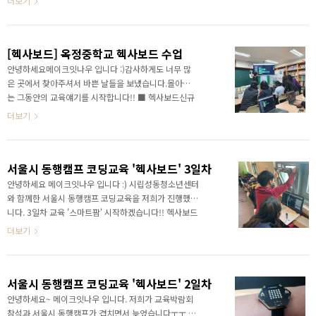
더보기
는 작은 ..
말로 쉽게 연결할 수 있는 메이크잇나우 보드만의 특장점
을 살린보드 입니다. 메이크잇나우가 보유한 40여종 이
상의 센서를 선 하나만 연결하여 사용할 수 있도록 되어
[헥사보드] 옥정중학교 헥사보드 수업
있어전문적인 회로에 대한 지식이 없어도 쉽게 연결하여
코딩에 집중 할 수 있도록 되어 있어 수업을 듣는 학생들
안녕하세요메이크잇나우 입니다 :)감사하게도 너무 많
도이를 교육하는 선생님들도 매우 손쉽게 AIoT, 데이터
은 곳에서 찾아주셔서 바쁜 날들을 보냈습니다.몰아쓰
사이언스 등을 구현할 수 있습니다
는 그동안의 교육얘기를 시작합니다!! ■ 헥사보드신규
:)https://smartstore.naver.com/makeitnow/products/6019897171 ECO
보드로 출시된 헥사보드는 손안에 들어오는 작은 사이
더보기
보드..
즈로 생활속에서 가장 밀접하게 접할 수 있는 센서들이
내장되어 있는 만능형 소형 보드 입니다.이러한 센서들
을 활용하여 직접 코딩을 통해 다양하고 재미있는 프로
서울시 동행캠프 코딩교육 '헥사보드' 3일차
젝트를 진행하고, 이를 통해 쉽고 재미있게코딩을 배울
수 있어 특히 초등학교 시장에서 인기가 아주 좋습니다
안녕하세요 메이크잇나우 입니다 :) 시립성동청소년센터
:)https://smartstore.naver.com/makeitnow/products/9829138976 헥
와 함께한 서울시 동행캠프 코딩교육을 저희가 진행했습
사보드 HEXABOARD IoT, AI 교육용 보드 - 교과연계,
니다. 3일차 교육 '스마트팜' 시작하겠습니다!! 헥사보드
인공지능, 데이터 사이언스 교육 만능 코딩 교육[메이크
내 손안에 담기는 무한한 상상력 오늘도 간략히 소개하는
더보기
잇나우] 메이커 ..
헥사보드 이야기 :) 헥사보드는 크키가 5~6cm 바께 안되
는 매우 작은 보드인데요. 이 안에 가장 많이 사용하는 다
양한 센서와 네오픽셀 LED는 25개가 있어 글자와 그림
서울시 동행캠프 코딩교육 '헥사보드' 2일차
을 내 마음대로 만들어 볼 수 있어요!! 또, ESP32칩을 활
용하여 WiFi, 블루투스가 가능하다 보니, 티쳐블머신 연
안녕하세요~ 메이크잇나우 입니다. 저희가 교육박람회
동을 통한 이미지인식, 엑셀 및 그래프 데이터 연동을 통
참석과 서울시 동행캠프가 겹치면서 늦었습니다ㅜㅜ 오