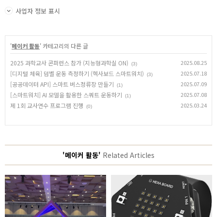
사업자 정보 표시
'
메이커 활동
' 카테고리의 다른 글
2025 과학교사 콘퍼런스 참가 (지능형과학실 ON)
2025.08.25
(3)
[디지털 체육] 덤벨 운동 측정하기 (헥사보드 스마트워치)
2025.07.18
(3)
[공공데이터 API] 스마트 버스정류장 만들기
2025.07.09
(1)
[스마트워치] AI 모델을 활용한 스쿼트 운동하기
2025.07.08
(1)
제 1회 교사연수 프로그램 진행
2025.03.24
(0)
'메이커 활동'
Related Articles