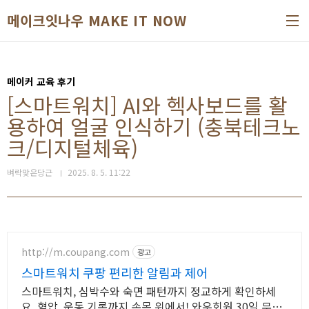
본문 바로가기
메이크잇나우 MAKE IT NOW
메이커 교육 후기
[스마트워치] AI와 헥사보드를 활
용하여 얼굴 인식하기 (충북테크노
크/디지털체육)
벼락맞은당근
2025. 8. 5. 11:22
http://m.coupang.com
광고
스마트워치 쿠팡 편리한 알림과 제어
스마트워치, 심박수와 숙면 패턴까지 정교하게 확인하세
요. 혈압, 운동 기록까지 손목 위에서! 와우회원 30일 무료