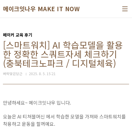
본문 바로가기
메이크잇나우 MAKE IT NOW
메이커 교육 후기
[스마트워치] AI 학습모델을 활용
한 정확한 스쿼트자세 체크하기
(충북테크노파크 / 디지털체육)
벼락맞은당근
2025. 8. 5. 15:21
안녕하세요~ 메이크잇나우 입니다.
오늘은 AI 티쳐블머신 에서 학습한 모델을 가져와 스마트워치를
착용하고 운동을 할꺼예요.