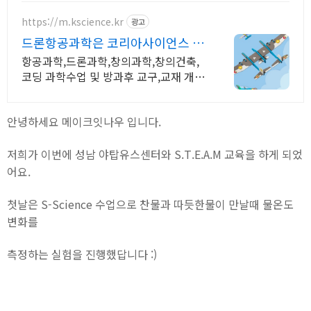
https://m.kscience.kr
광고
드론항공과학은 코리아사이언스 우
주,항공과학 교구
항공과학,드론과학,창의과학,창의건축,
코딩 과학수업 및 방과후 교구,교재 개
발,제작
안녕하세요 메이크잇나우 입니다.
저희가 이번에 성남 야탑유스센터와 S.T.E.A.M 교육을 하게 되었
어요.
첫날은 S-Science 수업으로 찬물과 따듯한물이 만날때 물온도
변화를
측정하는 실험을 진행했답니다 :)