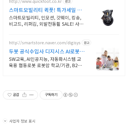
http://www.quickfoot.co.kr
광고
스마트모빌리티 퀵풋! 특가세일 진
행중~!
스마트모빌리티, 인모션, 갓웨이, 킹송,
비고드, 리퍼김, 외발전동휠 SALE! 사은
품 및 쿠폰, 초기불량 100%무상지원, 퀵
풋스토어~!
http://smartstore.naver.com/digisys
광고
두봇 공식수입사 디지시스 AI로봇팔
스마트팩토리
SW교육, AI인공지능, 자동화시스템 교
육용 협동로봇 로봇암 학교/기관, B2B
문의환영
공감
구독하기
사업자 정보 표시