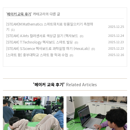
'
메이커 교육 후기
' 카테고리의 다른 글
[STEAM]M:Mathematics 스마트워치로 윗몸일으키기 측정하
2025.12.25
기
(1)
[STEAM] A:Arts 컬러센서로 색상값 읽기 (헥사보드
2025.12.24
(0)
[STEAM] T:Technology 헥사보드 스마트 빌딩
2025.12.23
(0)
[STEAM] S:Science 헥사보드로 과학실험 하기 (HexaLab)
2025.12.23
(0)
[스마트 팜] 중부대학교 스마트 팜 학과 수업
2025.12.16
(0)
'메이커 교육 후기'
Related Articles