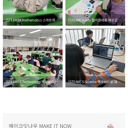
[STEAM]M:Mathematics 스마트워치로 윗몸일으키기 측정하기
[STEAM] A:Arts 컬러센서로 색상값 읽기 (헥사보드
[STEAM] T:Technology 헥사보드 스마트 빌딩
[STEAM] S:Science 헥사보드로 과학실험 하기 (HexaLab)
메이크잇나우 MAKE IT NOW