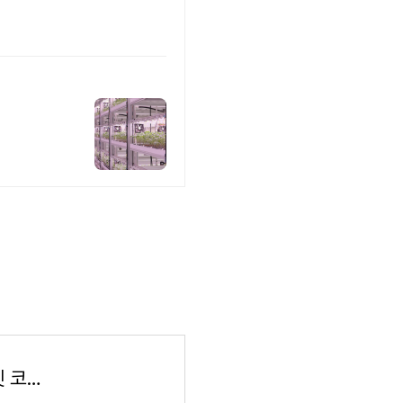
ECO보드 IoT 스마트 팜 키트 | AIoT 사물인터넷 코딩 교육용 : 메이크잇나우